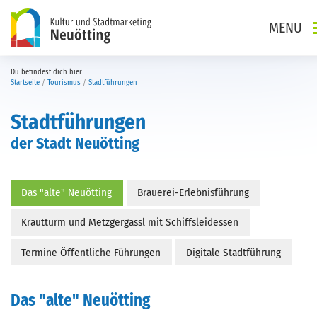
Direkt zur Hauptnavigation springen
Direkt zum Inhalt springen
MENU
Du befindest dich hier:
Startseite
Tourismus
Stadtführungen
Stadtführungen
der Stadt Neuötting
Das "alte" Neuötting
Brauerei-Erlebnisführung
Krautturm und Metzgergassl mit Schiffsleidessen
Termine Öffentliche Führungen
Digitale Stadtführung
Das "alte" Neuötting